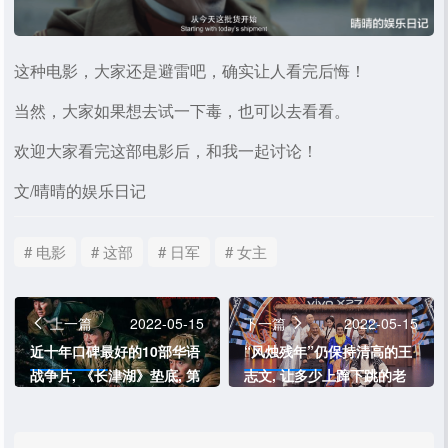
这种电影，大家还是避雷吧，确实让人看完后悔！
当然，大家如果想去试一下毒，也可以去看看。
欢迎大家看完这部电影后，和我一起讨论！
文/晴晴的娱乐日记
# 电影
# 这部
# 日军
# 女主
上一篇
2022-05-15
下一篇
2022-05-15
近十年口碑最好的10部华语
“风烛残年”仍保持清高的王
战争片, 《长津湖》垫底, 第
志文, 让多少上蹿下跳的老
一实至名归
戏骨脸红?