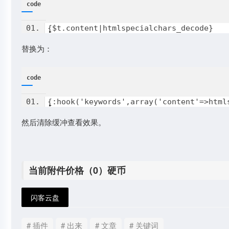
code
{$t.content|htmlspecialchars_decode}
替换为：
code
{:hook('keywords',array('content'=>html
然后清除缓冲查看效果。
当前附件价格（0）硬币
闪客云盘
# 插件
# 出来
# 文章
# 关键词