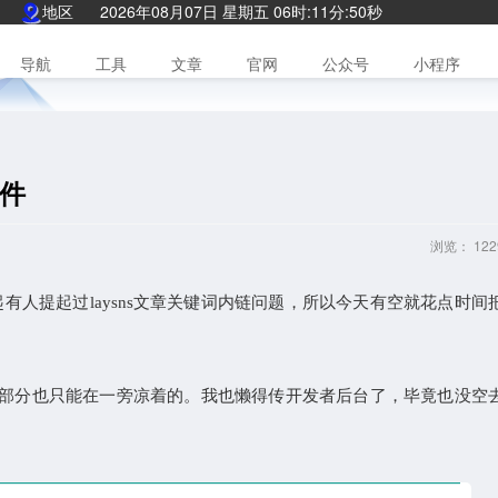
地区
2026年08月07日 星期五 06时:11分:51秒
导航
工具
文章
官网
公众号
小程序
插件
浏览：
122
人提起过laysns文章关键词内链问题，所以今天有空就花点时间
，大部分也只能在一旁凉着的。我也懒得传开发者后台了，毕竟也没空