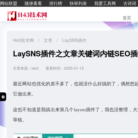
网站联盟
随便看看
排行榜
快审列表
我爱工具网
古诗词
首页
H43技术网
/
文章
/
LaySNS插件
LaySNS插件之文章关键词内链SEO
文章来源：laoli
更新时间：2025-01-15
最近网站也优化的差不多了，也就没什么好搞的了，偶然想起有
它做出来。
这也不知道是我搞出来第几个laysns插件了，我也没整理
审核。