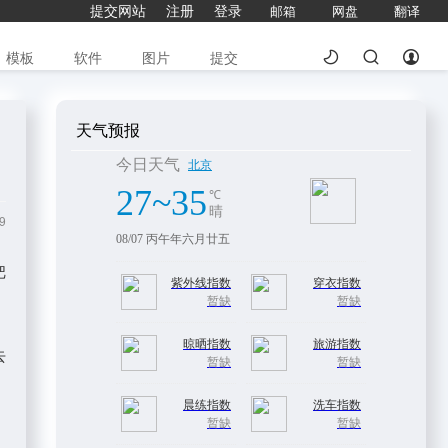
提交网站
注册
登录
邮箱
网盘
翻译
模板
软件
图片
提交
天气预报
9
把
去